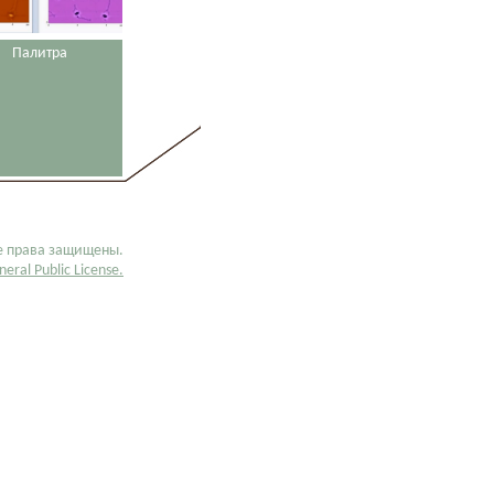
Палитра
Изолиния
е права защищены.
eral Public License.