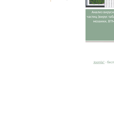
Анализ вирус
частиц (вирус та
мозаики, ВТ
Joomla!
- бес