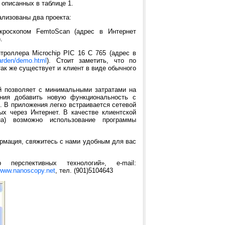
, описанных в
таблице 1
.
ализованы два проекта:
роскопом FemtoScan (адрес в Интернет
).
троллера Microchip PIC 16 C 765 (адрес в
arden/demo.html
). Стоит заметить, что по
так же существует и клиент в виде обычного
й позволяет с минимальными затратами на
ения добавить новую функциональность с
 В приложения легко встраивается сетевой
х через Интернет. В качестве клиентской
а) возможно использование программы
рмация, свяжитесь с нами удобным для вас
ерспективных технологий», e-mail:
/www.nanoscopy.net
, тел. (901)5104643