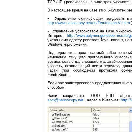
TCP / IP ) реализованы в виде трех библиотек
В настоящее время на базе этих библиотек ре
• Управление сканирующим зондовым мик
http://www.nanoscopy.net/en/Femtoscan-V.shtm
• Управление устройством на базе микрокон
Интернет
http://www.polymer.genebee.msu.ru/g
указанному адресу работает Java -клиент, но 
Windows -приложения.
Подведем итог: предлагаемый набор решени
изменение текущего программного обеспеч
возможностью дальнейшего масштабирования.
уровень, позволяющий вести передачу данны
части (при соблюдении протокола обмен
FemtoScan .
Если вас заинтересовала предложенная инфо
способом.
Наши координаты: ООО НПП «Центр п
spm@nanoscopy.net
, адрес в Интернет:
http:/