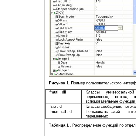
Рисунок 1.
Пример пользовательского интерф
fmutl . dll
Классы универсальной
переменных, потока, п
вспомогательные функции
fsio . dll
Классы сообщения, потока
fmcmnctl . dll
Пользовательский ин
переменных
Таблица 1
. Распределение функций по отде