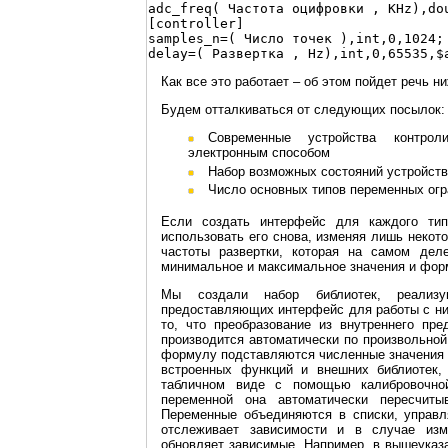
adc_freq( Частота оцифровки , KHz),dou
[controller]

samples_n=( Число точек ),int,0,1024;

Как все это работает – об этом пойдет речь ни
Будем отталкиваться от следующих посылок:
Современные устройства контролируются без ручного вмешательства –
электронным способом
Набор возможных состояний устройст
Число основных типов переменных огра
Если создать интерфейс для каждого ти
использовать его снова, изменяя лишь некот
частоты развертки, которая на самом дел
минимальное и максимальное значения и фор
Мы создали набор библиотек, реализ
предоставляющих интерфейс для работы с ним
то, что преобразование из внутреннего пре
производится автоматически по произвольной
формулу подставляются численные значения 
встроенных функций и внешних библиотек,
табличном виде с помощью калибровочной
переменной она автоматически пересчиты
Переменные объединяются в списки, управ
отслеживает зависимости и в случае изм
обновляет зависимые. Например, в вышеуказ