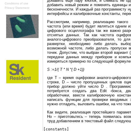
добавить еще пару кнопок, и снимать не од
Conditions of use
добавить новый режим и поменять единицы из
Privacy Statement
бесконечности. И каждый раз программисту н
интерфейсы и калибровочные константы, пере
Рассмотрим, например, реализацию такого п
частота (или время) будет являться одним 
цифрового осциллографа так же важно разр
отснятых данных. Так как частота оцифро
аналого-цифрового преобразователя, то дл
развертки, необходимо либо делать выбо
возможной частоте, либо делать пропуски 
точек. Допустим, что выбран второй вариант
передачи данных между прибором и компьют
измеряться примерно по следующей формуле
S :=1/(
T *
N *(
D +1))
где T – время оцифровки аналого-цифрового
строке, D – число пропущенных циклов оци
прибор должно уйти число D . Программис
потребуется создать два Edit -бокса, дв
обработчики, ввести калибровочную конста
написать функции для проверки вводимых з
нужно отладить, выловить ошибки, на что тож
Как видите, реализация простейшего парамет
Но – приготовьтесь – теперь появилась воз
труд добавлением в текстовый файл следующ
[constants]
