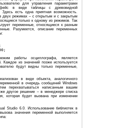
льзователю для управления параметрами
ерфейс в виде таблицы с древовидной
. Здесь есть одна приятная возможность.
в двух режимах – с открытым и с закрытым
носящиеся только к одному из режимов. Так
ьтрует переменные, относящиеся к разным
нные. Разумеется, описание переменных
м:


ежим работы осциллографа, является
. Каждое из значений позже используется
ователю будут видны только переменные,
еализован в виде объекта, аналогичного
переменной в очередь сообщений Windows
атем перехватываться написанным вашим
 же другое решение – в менеджере списка
ия, которая будет вызвана при изменении
ual Studio 6.0. Использование библиотек в
 вызова значения переменной выполняется
ипа: