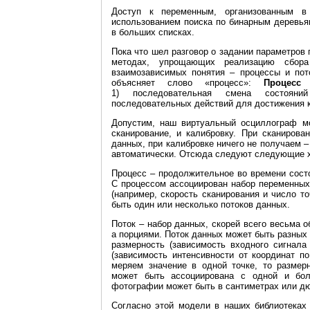
Доступ к переменным, организованным в
использованием поиска по бинарным деревьям
в больших списках.
Пока что шел разговор о задании параметров 
методах, упрощающих реализацию сбора
взаимозависимых понятия – процессы и пот
объясняет слово «процесс»:
Процес
1) последовательная смена состояни
последовательных действий для достижения к
Допустим, наш виртуальный осциллограф мо
сканирование, и калибровку. При сканиров
данных, при калибровке ничего не получаем 
автоматически. Отсюда следуют следующие х
Процесс – продолжительное во времени состо
С процессом ассоциирован набор переменных,
(например, скорость сканирования и число то
быть один или несколько потоков данных.
Поток – набор данных, скорей всего весьма о
а порциями. Поток данных может быть разных
размерность (зависимость входного сигнала
(зависимость интенсивности от координат по
меряем значение в одной точке, то размер
может быть ассоциирована с одной и бол
фотографии может быть в сантиметрах или д
Согласно этой модели в наших библиотеках 