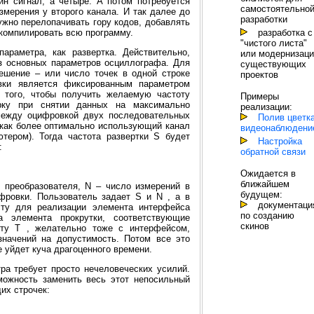
ин сигнал, а четыре. А потом потребуется
самостоятельно
мерения у второго канала. И так далее до
разработки
ужно перелопачивать гору кодов, добавлять
разработка с
компилировать всю программу.
"чистого листа"
араметра, как развертка. Действительно,
или модернизаци
из основных параметров осциллографа. Для
существующих
ешение – или число точек в одной строке
проектов
вки является фиксированным параметром
я того, чтобы получить желаемую частоту
Примеры
рку при снятии данных на максимально
реализации:
между оцифровкой двух последовательных
Полив цветка с
 (как более оптимально использующий канал
видеонаблюдени
ером). Тогда частота развертки S будет
Настройка
:
обратной связи
Ожидается в
ближайшем
 преобразователя, N – число измерений в
будущем:
фровки. Пользователь задает S и N , а в
документация
ту для реализации элемента интерфейса
по созданию
а элемента прокрутки, соответствующие
скинов
нту T , желательно тоже с интерфейсом,
начений на допустимость. Потом все это
е уйдет куча драгоценного времени.
ра требует просто нечеловеческих усилий.
можность заменить весь этот непосильный
их строчек: