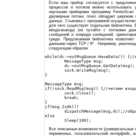
Если ваш прибор согласуется с предложен
процессов и потоков можно использовать
научными приборами программу FemtoScan O
двумерные потоки, плюс обладает широким 
данных. Стыковка с программой осуществляет
для чего существует отдельная библиотека. 
ввода-вывода (не путайте с потоками да
сообщений и очереди сообщений, ориентиро
среде. Предлагаемая библиотека позволяет
данными через TCP / IP . Например, реализа
следующим образом:
while(dc->outMsgQueue.HaveData()) {//d
	MessageType msg;

	dc->outMsgQueue.GetData(msg); //отсылаем сообщения

	sock.WriteMsg(msg);

}

MessageType msg;

if(!sock.ReadMsg(msg)) {//читаем входя
	sock.Close();

	break;

}

if(msg.IsOk())

	dispatchMessage(msg,dc);//обрабатываем сообщение

else 

Все описанные возможности (универсальные 
переменных, пользовательский интерфейс, 