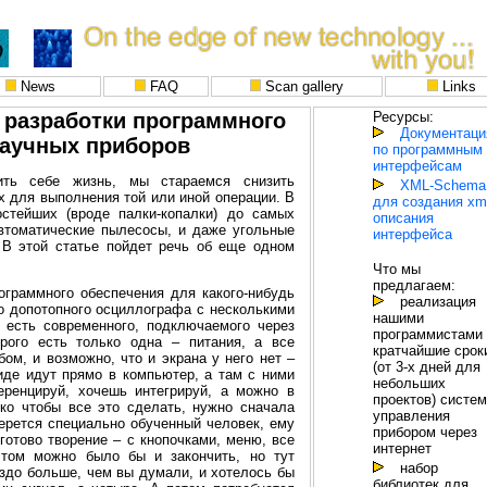
News
FAQ
Scan gallery
Links
 разработки программного
Ресурсы:
Документация
научных приборов
по программным
интерфейсам
ить себе жизнь, мы стараемся снизить
XML-Schema
 для выполнения той или иной операции. В
для создания xm
стейших (вроде палки-копалки) до самых
описания
втоматические пылесосы, и даже угольные
интерфейса
 В этой статье пойдет речь об еще одном
Что мы
предлагаем:
ограммного обеспечения для какого-нибудь
реализация
го допотопного осциллографа с несколькими
нашими
 есть современного, подключаемого через
программистами 
рого есть только одна – питания, а все
кратчайшие срок
ом, и возможно, что и экрана у него нет –
(от 3-х дней для
де идут прямо в компьютер, а там с ними
небольших
ренцируй, хочешь интегрируй, а можно в
проектов) систе
ько чтобы все это сделать, нужно сначала
управления
ерется специально обученный человек, ему
прибором через
готово творение – с кнопочками, меню, все
интернет
том можно было бы и закончить, но тут
набор
аздо больше, чем вы думали, и хотелось бы
библиотек для