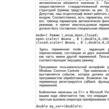
автоматически обновится значение S . По
предоставляется стандартизованный инт
структурой (пример представлен на
рис. 1
)
Допустим, наш осциллограф может работать 
входом. Соответственно, есть параметры, от
вот, таблица параметров автоматически фил
режимам, и прячет неиспользуемые переме
должно быть составлено специальным образо
mode=( Режим ),enum,Open,Closed; 

open.scale=( Шкала , В ),double,0,100;
Здесь переменная mode , задающая р
перечислением, состоящим из двух значений
как часть имени другой переменной. Польз
соответствующие текущему режиму.
Программно пользовательский интерфейс р
Windows Common Controls . При изменении 
выставляется событие, которое должно з
программистом обработчиком. Возможно так
переменных регистрируется callback -функц
переменной.
Библиотеки написаны на С++ в Microsoft Vis
вашем коде облегчается тем, что операция
простым вызовом оператора преобразования т