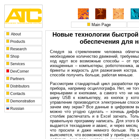
Main Page
Новые технологии быстрой
About
обеспечения для 
Products
Research
Следуя за стремлением человека облегч
необходимое количество движений, требуемых
Shop
ход идут все возможные способы – от про
Services
изощренных – компьютеры, робототехника, а
брикеты и жидкость для разжигания костра.
DevCorner
способе получить больше, работая меньше.
Partners
Рассмотрим стандартный цикл разработки пр
Distributors
прибора, например осциллографа. Нет, не то
верньерами и кнопками, а самого что ни на
Contacts
шину USB к компьютеру, из кнопок у кото
Demonstration
управление производится электронным способ
зачем ему экран? Все данные в цифровом ви
Russian
можно что угодно сделать – хочешь диффе
столбик распечатать и в Excel загнать. Тол
правильную программу написать. Для этого б
выдается техзадание и аванс, и через месяц 
что просили и даже немного больше. На э
выясняется, что возможностей у прибора гор