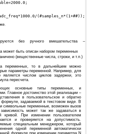
ble=2000.0;

же.
ва может быть описан набором переменных
ничено (вещественные числа, строки, и т.п.)
па переменных, то в дальнейшем можно
орые параметры переменной. Например, для
е является числом циклов задержки, это
мула пересчета.
ующих основные типы переменных, и
и. Главное достоинство этой реализации –
дставления в пользовательское и обратно
 формуле, задаваемой в текстовом виде. В
и символьные переменные, возможен вызов
 зависимость может так же задаваться в
 кривой. При изменении пользователем
вается и проверяется на допустимость.
ляемые специальным менеджером, который
енения одной переменной автоматически
анной формуле при изменении параметра N