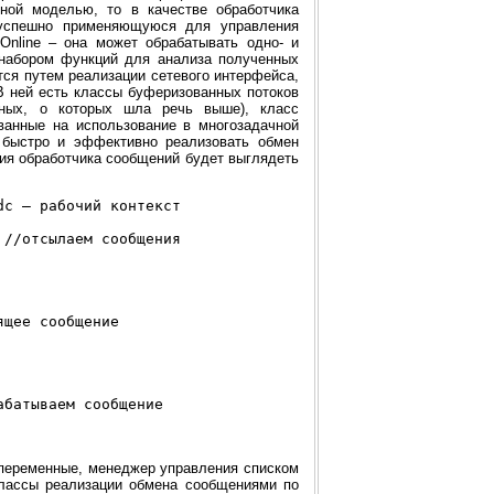
ной моделью, то в качестве обработчика
 успешно применяющуюся для управления
nline – она может обрабатывать одно- и
набором функций для анализа полученных
ся путем реализации сетевого интерфейса,
В ней есть классы буферизованных потоков
нных, о которых шла речь выше), класс
ванные на использование в многозадачной
 быстро и эффективно реализовать обмен
ция обработчика сообщений будет выглядеть
c – рабочий контекст 

щее сообщение

переменные, менеджер управления списком
классы реализации обмена сообщениями по